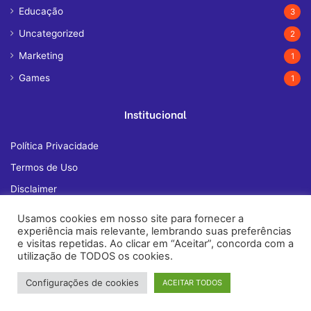
Educação
3
Uncategorized
2
Marketing
1
Games
1
Institucional
Política Privacidade
Termos de Uso
Disclaimer
Quem Somos
Usamos cookies em nosso site para fornecer a
experiência mais relevante, lembrando suas preferências
Fale Conosco
e visitas repetidas. Ao clicar em “Aceitar”, concorda com a
utilização de TODOS os cookies.
Configurações de cookies
ACEITAR TODOS
© Copyright 2026, All Rights Reserved |
janelatech.com