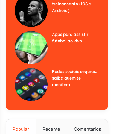
treinar canto (iOS e
Android)
Apps para assistir
futebol ao vivo
Redes sociais seguras:
saiba quem te
monitora
Popular
Recente
Comentários