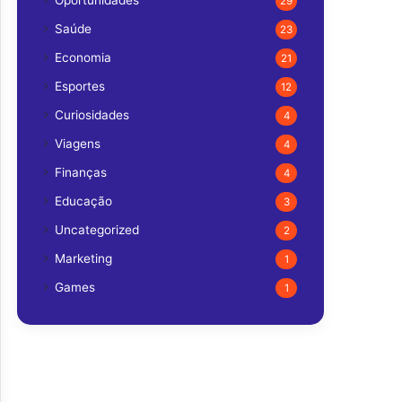
Oportunidades
29
Saúde
23
Economia
21
Esportes
12
Curiosidades
4
Viagens
4
Finanças
4
Educação
3
Uncategorized
2
Marketing
1
Games
1