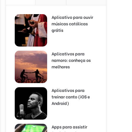
Aplicativo para ouvir
músicas católicas
grátis
Aplicativos para
namoro: conheça os
melhores
Aplicativos para
treinar canto (iOS e
Android)
Apps para assistir