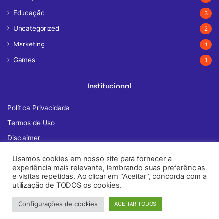
Educação
3
Uncategorized
2
Marketing
1
Games
1
Institucional
Política Privacidade
Termos de Uso
Disclaimer
Quem Somos
Usamos cookies em nosso site para fornecer a
experiência mais relevante, lembrando suas preferências
Fale Conosco
e visitas repetidas. Ao clicar em “Aceitar”, concorda com a
utilização de TODOS os cookies.
Configurações de cookies
ACEITAR TODOS
© Copyright 2026, All Rights Reserved |
janelatech.com