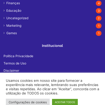
Finanças
4
Educação
3
Uncategorized
2
Marketing
1
Games
1
Institucional
Política Privacidade
Termos de Uso
Disclaimer
Quem Somos
Usamos cookies em nosso site para fornecer a
experiência mais relevante, lembrando suas preferências
Fale Conosco
e visitas repetidas. Ao clicar em “Aceitar”, concorda com a
utilização de TODOS os cookies.
Configurações de cookies
ACEITAR TODOS
© Copyright 2026, All Rights Reserved |
janelatech.com