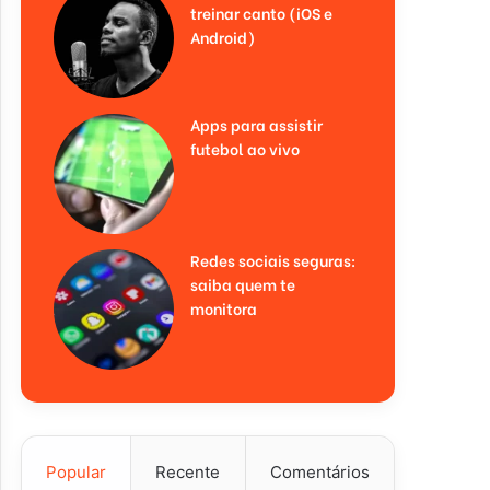
treinar canto (iOS e
Android)
Apps para assistir
futebol ao vivo
Redes sociais seguras:
saiba quem te
monitora
Popular
Recente
Comentários