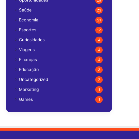
Oportunidades
29
Saúde
23
Economia
21
Esportes
12
Curiosidades
4
Viagens
4
Finanças
4
Educação
3
Uncategorized
2
Marketing
1
Games
1