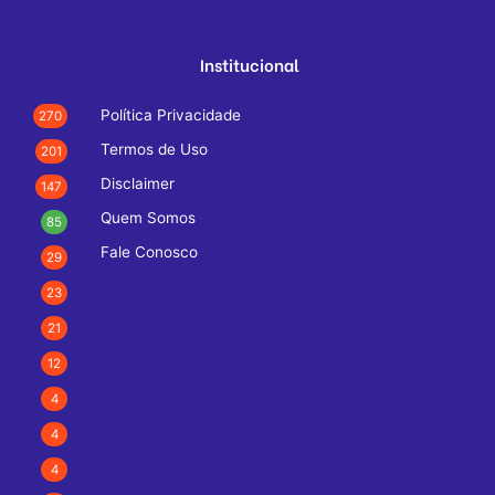
Institucional
Política Privacidade
270
Termos de Uso
201
Disclaimer
147
Quem Somos
85
Fale Conosco
29
23
21
12
4
4
4