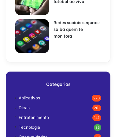
futebol ao vivo
Redes sociais seguras:
saiba quem te
monitora
Categorias
Aplicativos
270
Dicas
201
Entretenimento
147
Tecnologia
85