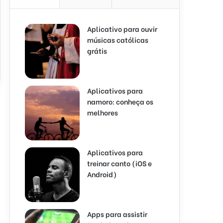
Aplicativo para ouvir
músicas católicas
grátis
Aplicativos para
namoro: conheça os
melhores
Aplicativos para
treinar canto (iOS e
Android)
Apps para assistir