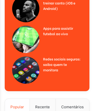
treinar canto (iOS e
Android)
Apps para assistir
futebol ao vivo
Redes sociais seguras:
saiba quem te
monitora
Popular
Recente
Comentários