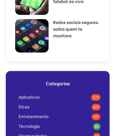
futebol ao vivo
Redes sociais seguras:
saiba quem te
monitora
Categorias
Aplicativos
270
Dicas
201
Entretenimento
147
Tecnologia
85