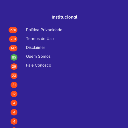
Institucional
Política Privacidade
270
Termos de Uso
201
Disclaimer
147
Quem Somos
85
Fale Conosco
29
23
21
12
4
4
4