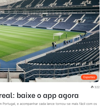
Esportes
322
real: baixe o app agora
m Portugal, e acompanhar cada lance tornou-se mais fácil com os