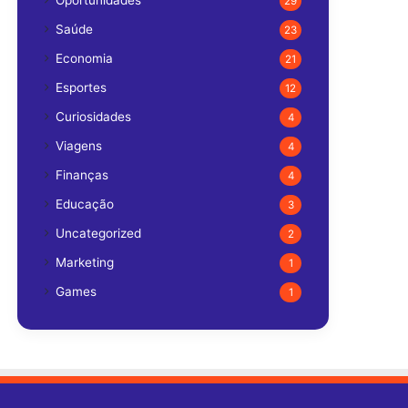
Oportunidades
29
Saúde
23
Economia
21
Esportes
12
Curiosidades
4
Viagens
4
Finanças
4
Educação
3
Uncategorized
2
Marketing
1
Games
1