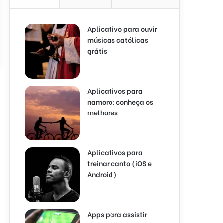
Aplicativo para ouvir
músicas católicas
grátis
Aplicativos para
namoro: conheça os
melhores
Aplicativos para
treinar canto (iOS e
Android)
Apps para assistir