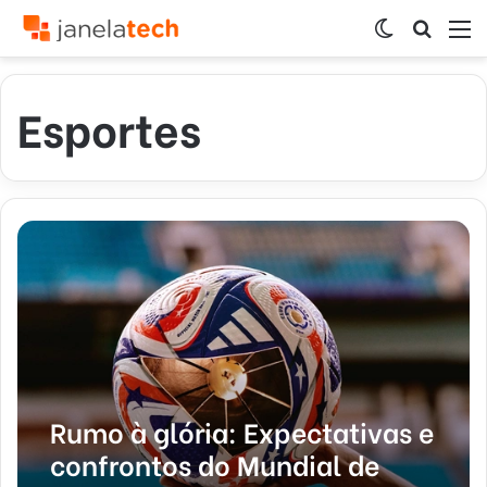
Switch
Procur
M
skin
por
Esportes
Rumo à glória: Expectativas e
confrontos do Mundial de