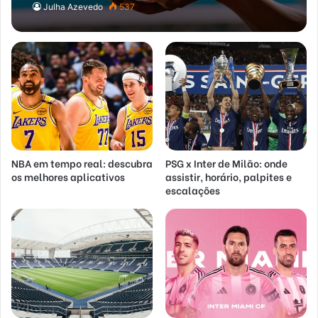
Clubes
Julha Azevedo
537
NBA em tempo real: descubra
PSG x Inter de Milão: onde
os melhores aplicativos
assistir, horário, palpites e
escalações