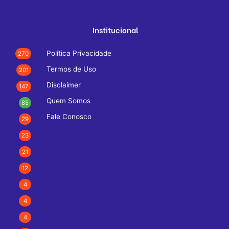
Institucional
Política Privacidade
270
Termos de Uso
201
Disclaimer
147
Quem Somos
85
Fale Conosco
29
23
21
12
4
4
4