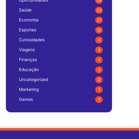
Oportunidades
29
Saúde
23
Economia
21
Esportes
12
Curiosidades
4
Viagens
4
Finanças
4
Educação
3
Uncategorized
2
Marketing
1
Games
1