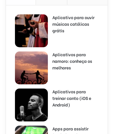
Aplicativo para ouvir
músicas católicas
grátis
Aplicativos para
namoro: conheça os
melhores
Aplicativos para
treinar canto (iOS e
Android)
Apps para assistir