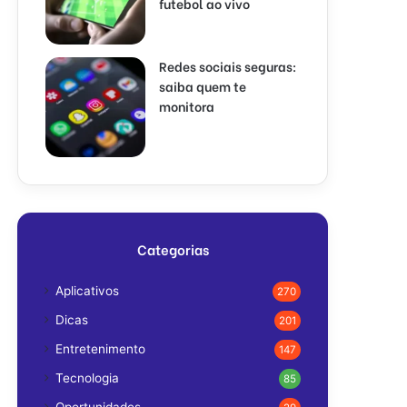
futebol ao vivo
Redes sociais seguras:
saiba quem te
monitora
Categorias
Aplicativos
270
Dicas
201
Entretenimento
147
Tecnologia
85