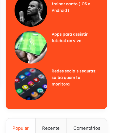
treinar canto (iOS e
Android)
Apps para assistir
futebol ao vivo
Redes sociais seguras:
saiba quem te
monitora
Popular
Recente
Comentários