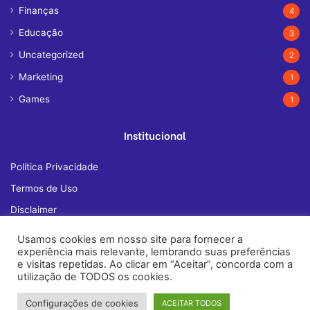
Finanças
4
Educação
3
Uncategorized
2
Marketing
1
Games
1
Institucional
Política Privacidade
Termos de Uso
Disclaimer
Quem Somos
Usamos cookies em nosso site para fornecer a
experiência mais relevante, lembrando suas preferências
Fale Conosco
e visitas repetidas. Ao clicar em “Aceitar”, concorda com a
utilização de TODOS os cookies.
Configurações de cookies
ACEITAR TODOS
© Copyright 2026, All Rights Reserved |
janelatech.com