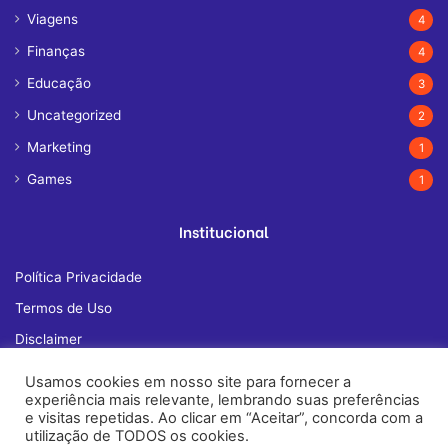
Viagens
4
Finanças
4
Educação
3
Uncategorized
2
Marketing
1
Games
1
Institucional
Política Privacidade
Termos de Uso
Disclaimer
Quem Somos
Usamos cookies em nosso site para fornecer a
experiência mais relevante, lembrando suas preferências
Fale Conosco
e visitas repetidas. Ao clicar em “Aceitar”, concorda com a
utilização de TODOS os cookies.