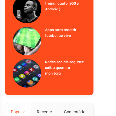
treinar canto (iOS e
Android)
Apps para assistir
futebol ao vivo
Redes sociais seguras:
saiba quem te
monitora
Popular
Recente
Comentários