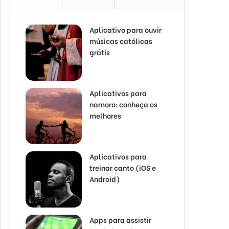
Aplicativo para ouvir
músicas católicas
grátis
Aplicativos para
namoro: conheça os
melhores
Aplicativos para
treinar canto (iOS e
Android)
Apps para assistir