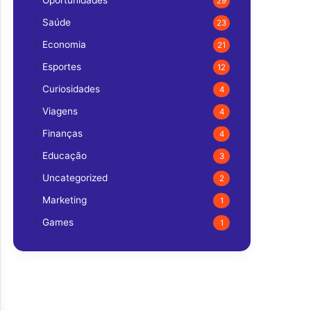
Oportunidades
29
Saúde
23
Economia
21
Esportes
12
Curiosidades
4
Viagens
4
Finanças
4
Educação
3
Uncategorized
2
Marketing
1
Games
1