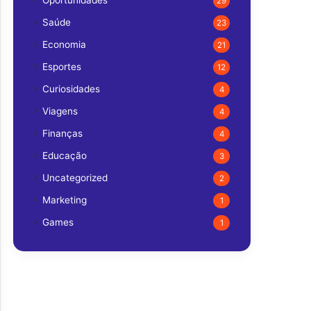
Oportunidades
29
Saúde
23
Economia
21
Esportes
12
Curiosidades
4
Viagens
4
Finanças
4
Educação
3
Uncategorized
2
Marketing
1
Games
1