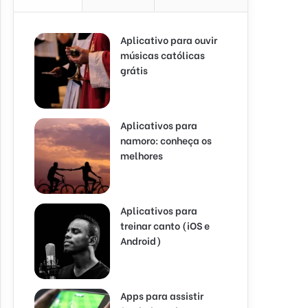
Aplicativo para ouvir
músicas católicas
grátis
Aplicativos para
namoro: conheça os
melhores
Aplicativos para
treinar canto (iOS e
Android)
Apps para assistir