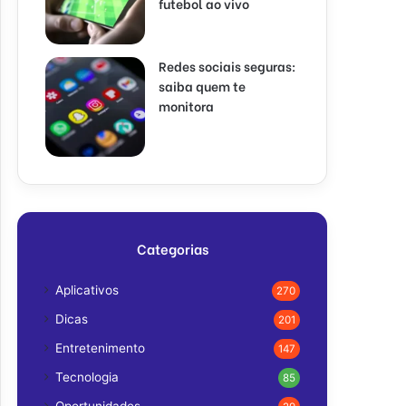
futebol ao vivo
Redes sociais seguras:
saiba quem te
monitora
Categorias
Aplicativos
270
Dicas
201
Entretenimento
147
Tecnologia
85