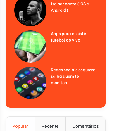
treinar canto (iOS e
Android)
Apps para assistir
futebol ao vivo
Redes sociais seguras:
saiba quem te
monitora
Popular
Recente
Comentários