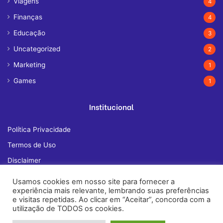
Viagens
4
Finanças
4
Educação
3
Uncategorized
2
Marketing
1
Games
1
Institucional
Política Privacidade
Termos de Uso
Disclaimer
Quem Somos
Usamos cookies em nosso site para fornecer a
experiência mais relevante, lembrando suas preferências
Fale Conosco
e visitas repetidas. Ao clicar em “Aceitar”, concorda com a
utilização de TODOS os cookies.