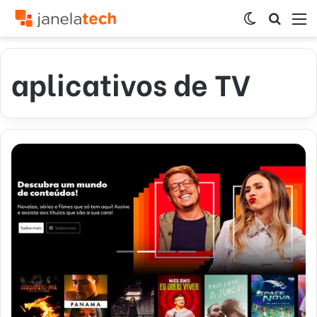
Switch
Procur
M
skin
por
aplicativos de TV