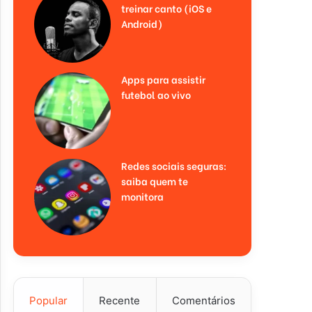
treinar canto (iOS e
Android)
Apps para assistir
futebol ao vivo
Redes sociais seguras:
saiba quem te
monitora
Popular
Recente
Comentários