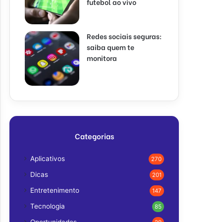
futebol ao vivo
Redes sociais seguras:
saiba quem te
monitora
Categorias
Aplicativos
270
Dicas
201
Entretenimento
147
Tecnologia
85