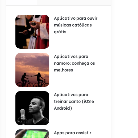
Aplicativo para ouvir
músicas católicas
grátis
Aplicativos para
namoro: conheça os
melhores
Aplicativos para
treinar canto (iOS e
Android)
Apps para assistir