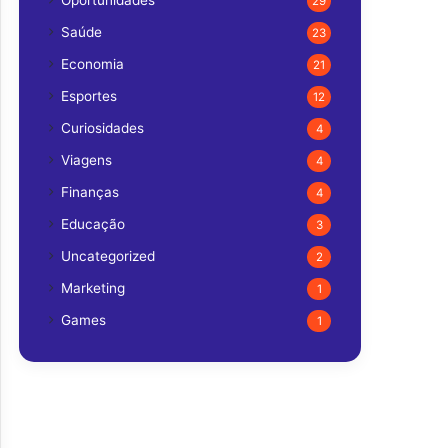
Oportunidades
29
Saúde
23
Economia
21
Esportes
12
Curiosidades
4
Viagens
4
Finanças
4
Educação
3
Uncategorized
2
Marketing
1
Games
1