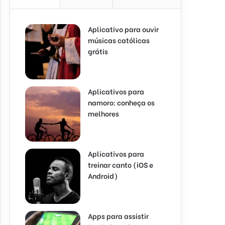
Aplicativo para ouvir
músicas católicas
grátis
Aplicativos para
namoro: conheça os
melhores
Aplicativos para
treinar canto (iOS e
Android)
Apps para assistir