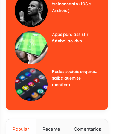
treinar canto (iOS e
Android)
Apps para assistir
futebol ao vivo
Redes sociais seguras:
saiba quem te
monitora
Popular
Recente
Comentários