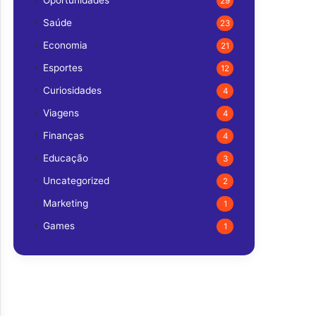
Oportunidades
29
Saúde
23
Economia
21
Esportes
12
Curiosidades
4
Viagens
4
Finanças
4
Educação
3
Uncategorized
2
Marketing
1
Games
1