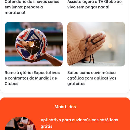
Calendário das novas séries
Assista agora à TV Globo ao
em junho: prepare a
vivo sem pagar nada!
maratona!
Rumo à glória: Expectativas
Saiba como ouvir música
e confrontos do Mundial de
católica com aplicativos
Clubes
gratuitos
Mais Lidos
Aplicativo para ouvir músicas católicas
grátis