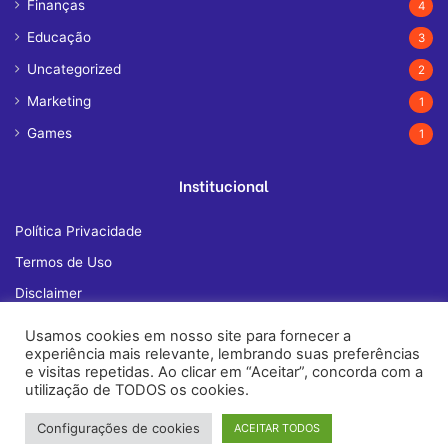
Finanças
4
Educação
3
Uncategorized
2
Marketing
1
Games
1
Institucional
Política Privacidade
Termos de Uso
Disclaimer
Quem Somos
Usamos cookies em nosso site para fornecer a
experiência mais relevante, lembrando suas preferências
Fale Conosco
e visitas repetidas. Ao clicar em “Aceitar”, concorda com a
utilização de TODOS os cookies.
Configurações de cookies
ACEITAR TODOS
© Copyright 2026, All Rights Reserved |
janelatech.com