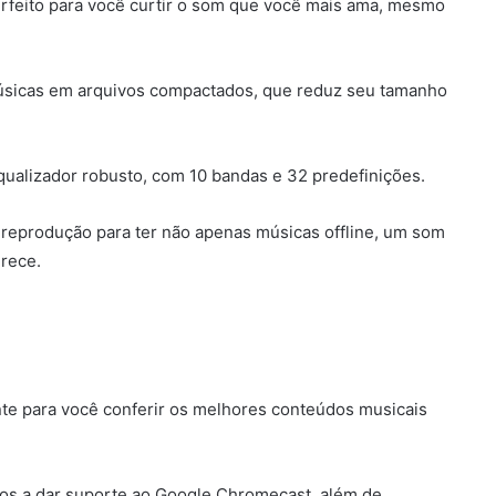
erfeito para você curtir o som que você mais ama, mesmo
úsicas em arquivos compactados, que reduz seu tamanho
equalizador robusto, com 10 bandas e 32 predefinições.
 reprodução para ter não apenas músicas offline, um som
erece.
nte para você conferir os melhores conteúdos musicais
ucos a dar suporte ao Google Chromecast, além de