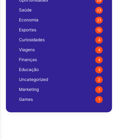
Oportunidades
29
Saúde
23
Economia
21
Esportes
12
Curiosidades
4
Viagens
4
Finanças
4
Educação
3
Uncategorized
2
Marketing
1
Games
1