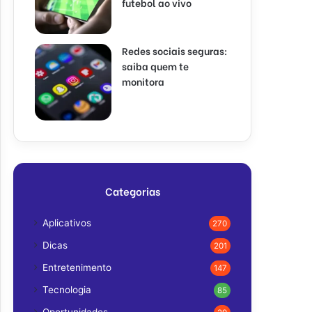
futebol ao vivo
Redes sociais seguras:
saiba quem te
monitora
Categorias
Aplicativos
270
Dicas
201
Entretenimento
147
Tecnologia
85