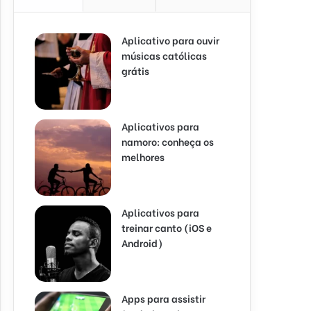
Aplicativo para ouvir
músicas católicas
grátis
Aplicativos para
namoro: conheça os
melhores
Aplicativos para
treinar canto (iOS e
Android)
Apps para assistir