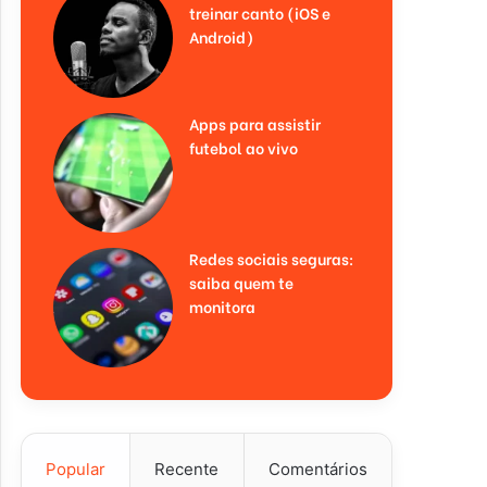
treinar canto (iOS e
Android)
Apps para assistir
futebol ao vivo
Redes sociais seguras:
saiba quem te
monitora
Popular
Recente
Comentários