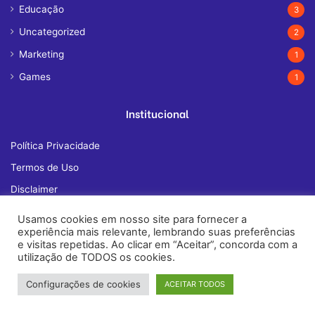
Educação
3
Uncategorized
2
Marketing
1
Games
1
Institucional
Política Privacidade
Termos de Uso
Disclaimer
Quem Somos
Usamos cookies em nosso site para fornecer a
experiência mais relevante, lembrando suas preferências
Fale Conosco
e visitas repetidas. Ao clicar em “Aceitar”, concorda com a
utilização de TODOS os cookies.
Configurações de cookies
ACEITAR TODOS
© Copyright 2026, All Rights Reserved |
janelatech.com