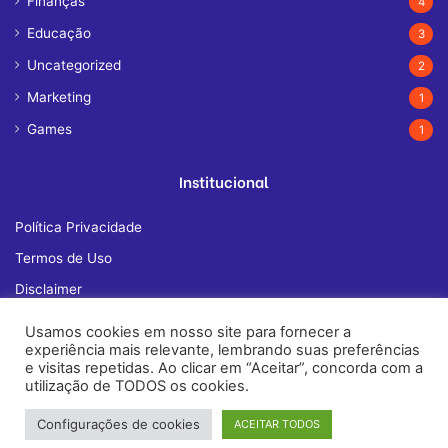
Finanças
4
Educação
3
Uncategorized
2
Marketing
1
Games
1
Institucional
Política Privacidade
Termos de Uso
Disclaimer
Quem Somos
Usamos cookies em nosso site para fornecer a
experiência mais relevante, lembrando suas preferências
Fale Conosco
e visitas repetidas. Ao clicar em “Aceitar”, concorda com a
utilização de TODOS os cookies.
Configurações de cookies
ACEITAR TODOS
© Copyright 2026, All Rights Reserved |
janelatech.com