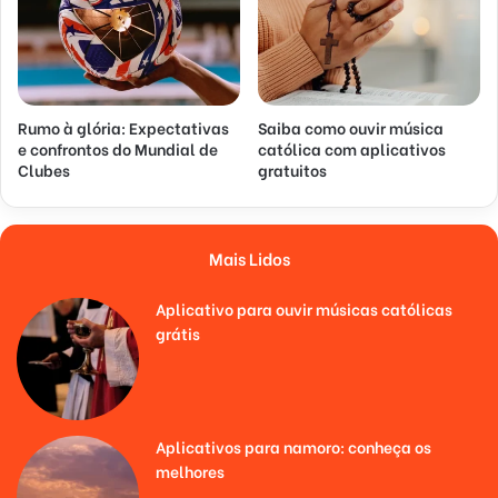
Rumo à glória: Expectativas
Saiba como ouvir música
e confrontos do Mundial de
católica com aplicativos
Clubes
gratuitos
Mais Lidos
Aplicativo para ouvir músicas católicas
grátis
Aplicativos para namoro: conheça os
melhores