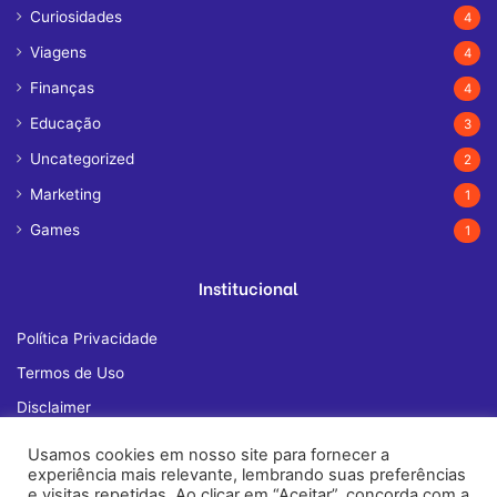
Curiosidades
4
Viagens
4
Finanças
4
Educação
3
Uncategorized
2
Marketing
1
Games
1
Institucional
Política Privacidade
Termos de Uso
Disclaimer
Quem Somos
Usamos cookies em nosso site para fornecer a
experiência mais relevante, lembrando suas preferências
Fale Conosco
e visitas repetidas. Ao clicar em “Aceitar”, concorda com a