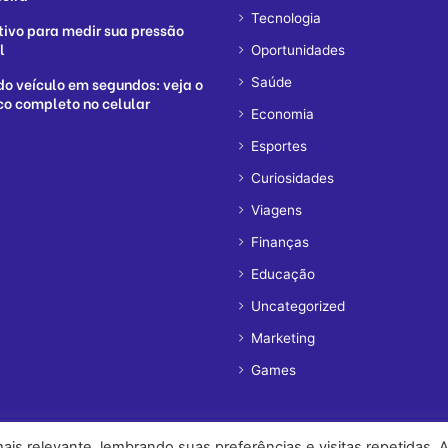
Tecnologia
tivo para medir sua pressão
l
Oportunidades
do veículo em segundos: veja o
Saúde
ico completo no celular
Economia
Esportes
Curiosidades
Viagens
Finanças
Educação
Uncategorized
Marketing
Games
is relevante, lembrando suas preferências e visitas repetidas. 