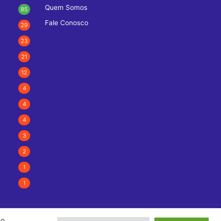
Quem Somos
85
Fale Conosco
29
23
21
12
4
4
4
3
2
1
1
Ao