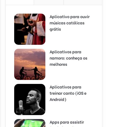
Aplicativo para ouvir
músicas católicas
grátis
Aplicativos para
namoro: conheça os
melhores
Aplicativos para
treinar canto (iOS e
Android)
Apps para assistir