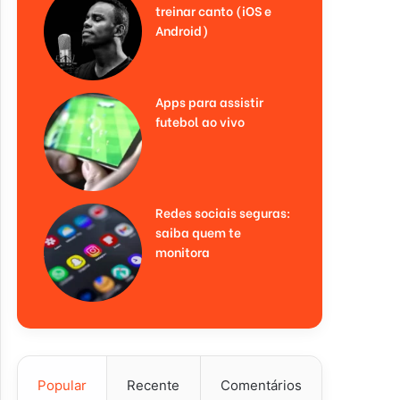
treinar canto (iOS e
Android)
Apps para assistir
futebol ao vivo
Redes sociais seguras:
saiba quem te
monitora
Popular
Recente
Comentários