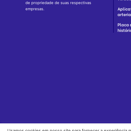
de propriedade de suas respectivas
Aplica
empresas.
arteria
Placa 
histór
Usamos cookies em nosso site para fornecer a experiência ma