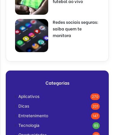
futebol ao vivo
Redes sociais seguras:
saiba quem te
monitora
Categorias
Aplicativos
270
Dicas
201
Entretenimento
147
Tecnologia
85