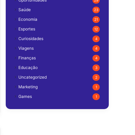
Oportunidades
29
Saúde
23
Economia
21
Esportes
12
Curiosidades
4
Viagens
4
Finanças
4
Educação
3
Uncategorized
2
Marketing
1
Games
1