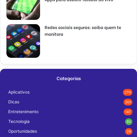
Redes sociais seguras: saiba quem te
monitora
Categorias
Aplicativos
270
Dicas
201
Entretenimento
147
Tecnologia
85
Oportunidades
29