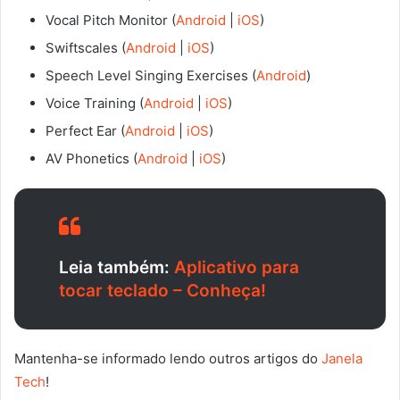
Vocal Pitch Monitor (
Android
|
iOS
)
Swiftscales (
Android
|
iOS
)
Speech Level Singing Exercises (
Android
)
Voice Training (
Android
|
iOS
)
Perfect Ear (
Android
|
iOS
)
AV Phonetics (
Android
|
iOS
)
Leia também:
Aplicativo para
tocar teclado – Conheça!
Mantenha-se informado lendo outros artigos do
Janela
Tech
!