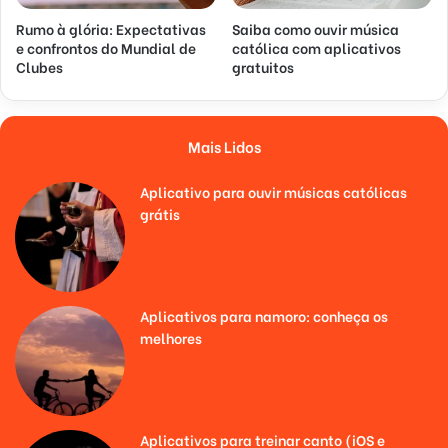
Rumo à glória: Expectativas
Saiba como ouvir música
e confrontos do Mundial de
católica com aplicativos
Clubes
gratuitos
Mais Lidos
Aplicativo para ouvir músicas católicas
grátis
Aplicativos para namoro: conheça os
melhores
Aplicativos para treinar canto (iOS e