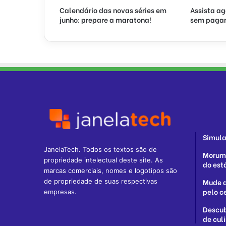
Calendário das novas séries em
Assista ag
junho: prepare a maratona!
sem pagar
Simula
JanelaTech. Todos os textos são de
MorumB
propriedade intelectual deste site. As
do est
marcas comerciais, nomes e logotipos são
Mude a
de propriedade de suas respectivas
pelo c
empresas.
Descub
de cul