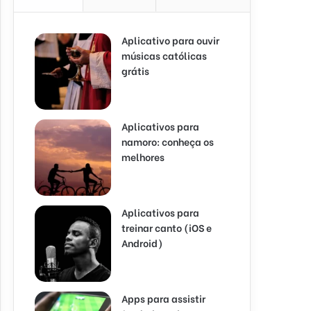
Aplicativo para ouvir
músicas católicas
grátis
Aplicativos para
namoro: conheça os
melhores
Aplicativos para
treinar canto (iOS e
Android)
Apps para assistir