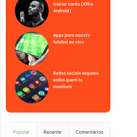
treinar canto (iOS e
Android)
Apps para assistir
futebol ao vivo
Redes sociais seguras:
saiba quem te
monitora
Popular
Recente
Comentários