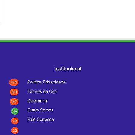
Institucional
Política Privacidade
270
Termos de Uso
201
Disclaimer
147
Quem Somos
85
Fale Conosco
29
23