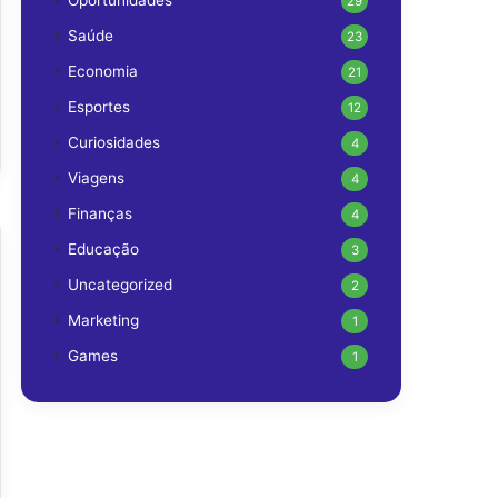
Oportunidades
29
Saúde
23
Economia
21
Esportes
12
Curiosidades
4
Viagens
4
Finanças
4
Educação
3
Uncategorized
2
Marketing
1
Games
1