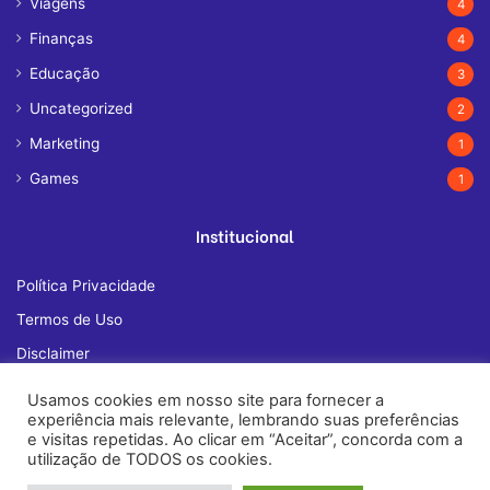
Viagens
4
Finanças
4
Educação
3
Uncategorized
2
Marketing
1
Games
1
Institucional
Política Privacidade
Termos de Uso
Disclaimer
Quem Somos
Usamos cookies em nosso site para fornecer a
experiência mais relevante, lembrando suas preferências
Fale Conosco
e visitas repetidas. Ao clicar em “Aceitar”, concorda com a
utilização de TODOS os cookies.