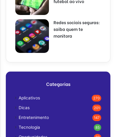
futebol ao vivo
Redes sociais seguras:
saiba quem te
monitora
Categorias
Aplicativos
270
Dicas
201
Entretenimento
147
Tecnologia
85