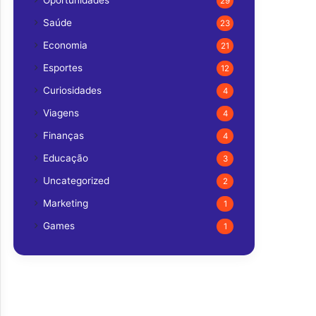
Oportunidades
29
Saúde
23
Economia
21
Esportes
12
Curiosidades
4
Viagens
4
Finanças
4
Educação
3
Uncategorized
2
Marketing
1
Games
1