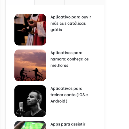
Aplicativo para ouvir
músicas católicas
grátis
Aplicativos para
namoro: conheça os
melhores
Aplicativos para
treinar canto (iOS e
Android)
Apps para assistir