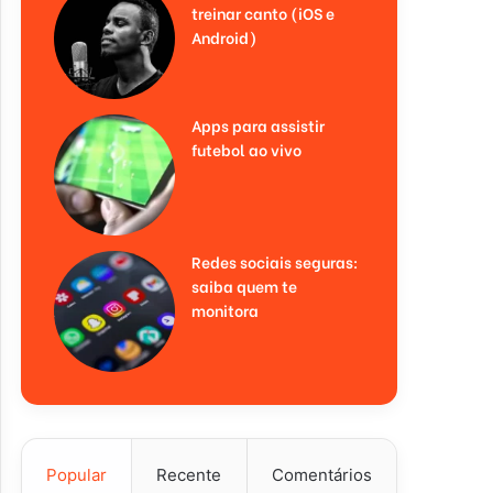
treinar canto (iOS e
Android)
Apps para assistir
futebol ao vivo
Redes sociais seguras:
saiba quem te
monitora
Popular
Recente
Comentários