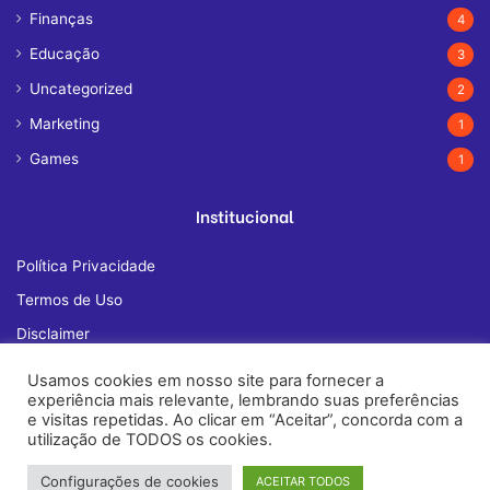
Finanças
4
Educação
3
Uncategorized
2
Marketing
1
Games
1
Institucional
Política Privacidade
Termos de Uso
Disclaimer
Quem Somos
Usamos cookies em nosso site para fornecer a
experiência mais relevante, lembrando suas preferências
Fale Conosco
e visitas repetidas. Ao clicar em “Aceitar”, concorda com a
utilização de TODOS os cookies.
Configurações de cookies
ACEITAR TODOS