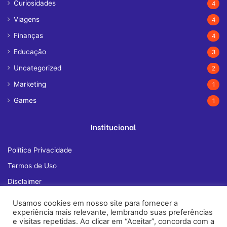
Curiosidades
4
Viagens
4
Finanças
4
Educação
3
Uncategorized
2
Marketing
1
Games
1
Institucional
Política Privacidade
Termos de Uso
Disclaimer
Quem Somos
Usamos cookies em nosso site para fornecer a
experiência mais relevante, lembrando suas preferências
Fale Conosco
e visitas repetidas. Ao clicar em “Aceitar”, concorda com a