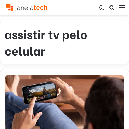
Switch
Procur
M
skin
por
assistir tv pelo
celular