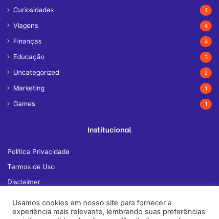
Curiosidades
4
Viagens
4
Finanças
4
Educação
3
Uncategorized
2
Marketing
1
Games
1
Institucional
Política Privacidade
Termos de Uso
Disclaimer
Quem Somos
Usamos cookies em nosso site para fornecer a
experiência mais relevante, lembrando suas preferências
Fale Conosco