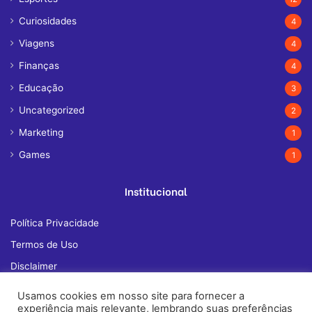
Curiosidades
4
Viagens
4
Finanças
4
Educação
3
Uncategorized
2
Marketing
1
Games
1
Institucional
Política Privacidade
Termos de Uso
Disclaimer
Quem Somos
Usamos cookies em nosso site para fornecer a
experiência mais relevante, lembrando suas preferências
Fale Conosco