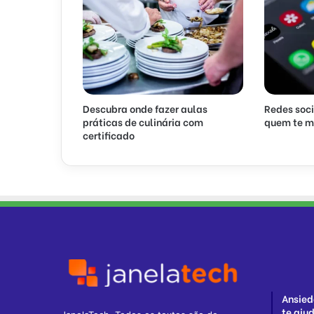
Descubra onde fazer aulas
Redes soci
práticas de culinária com
quem te m
certificado
Ansied
te ajud