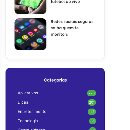
futebol ao vivo
Redes sociais seguras:
saiba quem te
monitora
Categorias
Aplicativos
270
Dicas
201
Entretenimento
147
Tecnologia
85