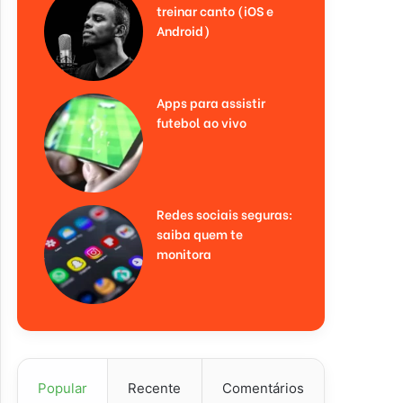
treinar canto (iOS e
Android)
Apps para assistir
futebol ao vivo
Redes sociais seguras:
saiba quem te
monitora
Popular
Recente
Comentários