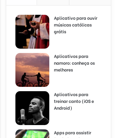
Aplicativo para ouvir
músicas católicas
grátis
Aplicativos para
namoro: conheça os
melhores
Aplicativos para
treinar canto (iOS e
Android)
Apps para assistir