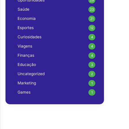
Oportunidades
29
Saúde
23
Economia
21
Esportes
12
Curiosidades
4
Viagens
4
Finanças
4
Educação
3
Uncategorized
2
Marketing
1
Games
1