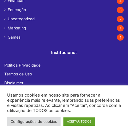
Finanças
4
Educação
3
Uncategorized
2
Marketing
1
Games
1
Institucional
Política Privacidade
Termos de Uso
Disclaimer
Quem Somos
Usamos cookies em nosso site para fornecer a
experiência mais relevante, lembrando suas preferências
Fale Conosco
e visitas repetidas. Ao clicar em “Aceitar”, concorda com a
utilização de TODOS os cookies.
Configurações de cookies
ACEITAR TODOS
© Copyright 2026, All Rights Reserved |
janelatech.com