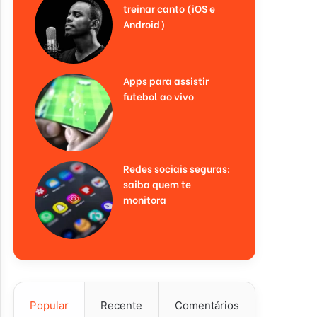
treinar canto (iOS e
Android)
Apps para assistir
futebol ao vivo
Redes sociais seguras:
saiba quem te
monitora
Popular
Recente
Comentários