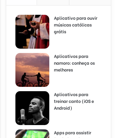
Aplicativo para ouvir
músicas católicas
grátis
Aplicativos para
namoro: conheça os
melhores
Aplicativos para
treinar canto (iOS e
Android)
Apps para assistir