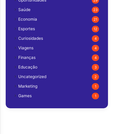
Oportunidades
29
Saúde
23
Economia
21
Esportes
12
Curiosidades
4
Viagens
4
Finanças
4
Educação
3
Uncategorized
2
Marketing
1
Games
1