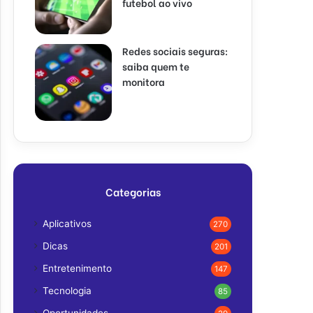
futebol ao vivo
Redes sociais seguras:
saiba quem te
monitora
Categorias
Aplicativos
270
Dicas
201
Entretenimento
147
Tecnologia
85