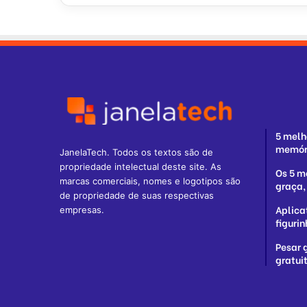
5 melh
memóri
JanelaTech. Todos os textos são de
propriedade intelectual deste site. As
Os 5 m
marcas comerciais, nomes e logotipos são
graça, 
de propriedade de suas respectivas
Aplica
empresas.
figuri
Pesar 
gratui