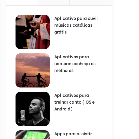
Aplicativo para ouvir
músicas católicas
grátis
Aplicativos para
namoro: conheça os
melhores
Aplicativos para
treinar canto (iOS e
Android)
Apps para assistir