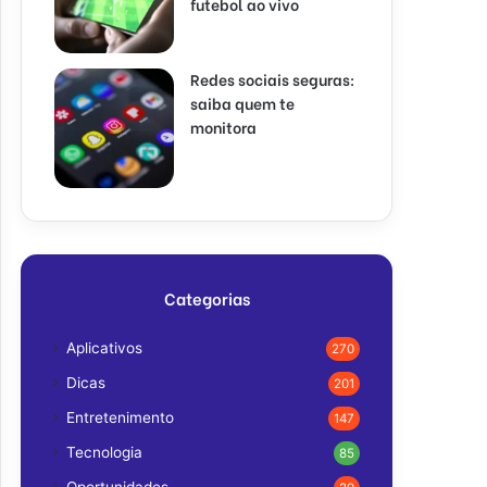
futebol ao vivo
Redes sociais seguras:
saiba quem te
monitora
Categorias
Aplicativos
270
Dicas
201
Entretenimento
147
Tecnologia
85