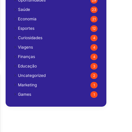
Oportunidades
29
Saúde
23
Economia
21
Esportes
12
Curiosidades
4
Viagens
4
Finanças
4
Educação
3
Uncategorized
2
Marketing
1
Games
1