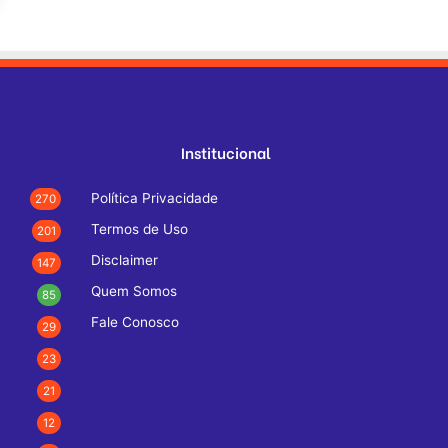
Institucional
Política Privacidade
270
Termos de Uso
201
Disclaimer
147
Quem Somos
85
Fale Conosco
29
23
21
12