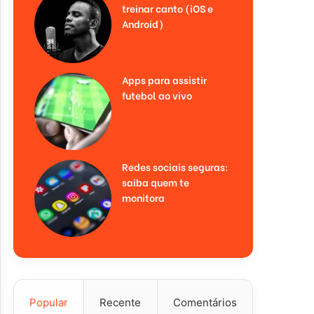
treinar canto (iOS e
Android)
Apps para assistir
futebol ao vivo
Redes sociais seguras:
saiba quem te
monitora
Popular
Recente
Comentários