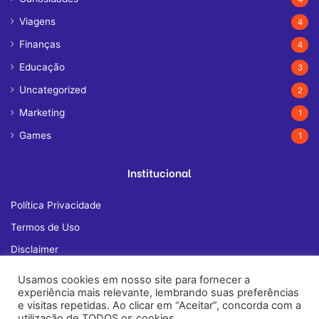
Viagens
4
Finanças
4
Educação
3
Uncategorized
2
Marketing
1
Games
1
Institucional
Política Privacidade
Termos de Uso
Disclaimer
Quem Somos
Usamos cookies em nosso site para fornecer a
experiência mais relevante, lembrando suas preferências
Fale Conosco
e visitas repetidas. Ao clicar em “Aceitar”, concorda com a
utilização de TODOS os cookies.