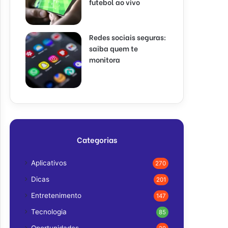
futebol ao vivo
Redes sociais seguras:
saiba quem te
monitora
Categorias
Aplicativos
270
Dicas
201
Entretenimento
147
Tecnologia
85