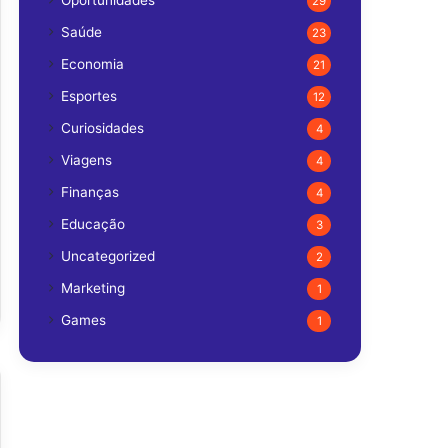
Oportunidades
29
Saúde
23
Economia
21
Esportes
12
Curiosidades
4
Viagens
4
Finanças
4
Educação
3
Uncategorized
2
Marketing
1
Games
1