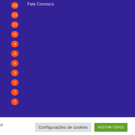
Fale Conosco
29
23
21
12
4
4
4
3
2
1
1
Ao
Configurações de cookies
ACEITAR TODOS