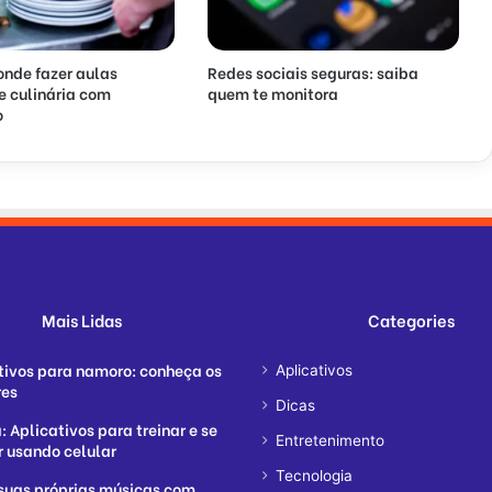
onde fazer aulas
Redes sociais seguras: saiba
e culinária com
quem te monitora
o
Mais Lidas
Categories
tivos para namoro: conheça os
Aplicativos
res
Dicas
 Aplicativos para treinar e se
Entretenimento
ir usando celular
Tecnologia
suas próprias músicas com