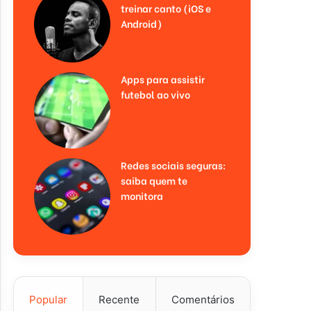
treinar canto (iOS e
Android)
Apps para assistir
futebol ao vivo
Redes sociais seguras:
saiba quem te
monitora
Popular
Recente
Comentários