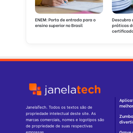
ENEM: Porta de entrada para o
Descubra 
ensino superior no Brasil
práticas d
certificad
Aplica
melho
JanelaTech. Todos os textos são de
propriedade intelectual deste site. As
Zumba:
marcas comerciais, nomes e logotipos são
divert
de propriedade de suas respectivas
Grave 
empresas.