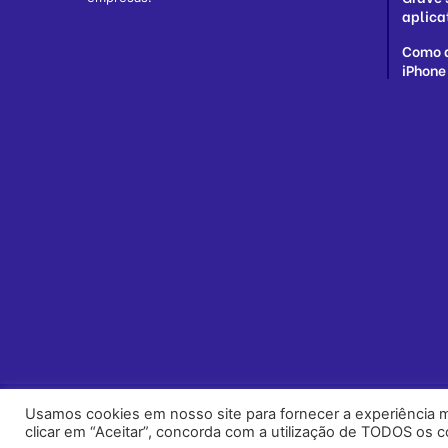
aplica
Como d
iPhone
Usamos cookies em nosso site para fornecer a experiência ma
© Copyright 2026, All Rights Reserved |
janelatech.com
clicar em “Aceitar”, concorda com a utilização de TODOS os c