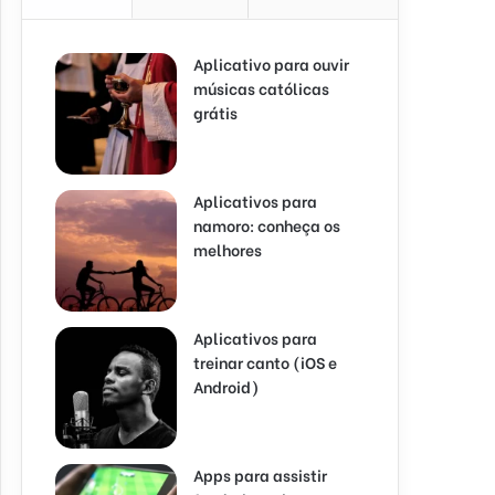
Aplicativo para ouvir
músicas católicas
grátis
Aplicativos para
namoro: conheça os
melhores
Aplicativos para
treinar canto (iOS e
Android)
Apps para assistir