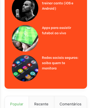
treinar canto (iOS e
Android)
Apps para assistir
futebol ao vivo
Redes sociais seguras:
saiba quem te
monitora
Popular
Recente
Comentários