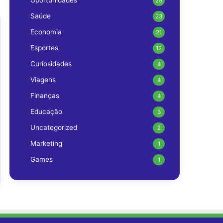
Oportunidades
29
Saúde
23
Economia
21
Esportes
12
Curiosidades
4
Viagens
4
Finanças
4
Educação
3
Uncategorized
2
Marketing
1
Games
1