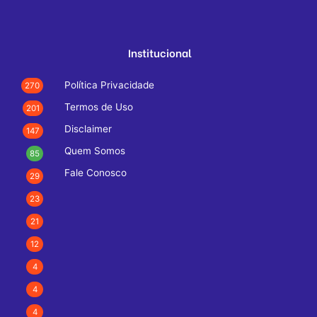
Institucional
Política Privacidade
270
Termos de Uso
201
Disclaimer
147
Quem Somos
85
Fale Conosco
29
23
21
12
4
4
4