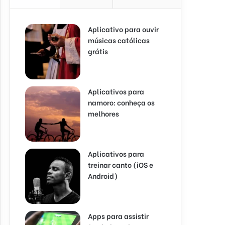
Aplicativo para ouvir
músicas católicas
grátis
Aplicativos para
namoro: conheça os
melhores
Aplicativos para
treinar canto (iOS e
Android)
Apps para assistir