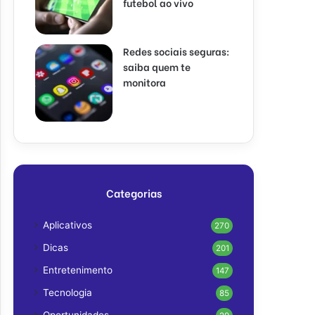
futebol ao vivo
Redes sociais seguras:
saiba quem te
monitora
Categorias
Aplicativos
270
Dicas
201
Entretenimento
147
Tecnologia
85