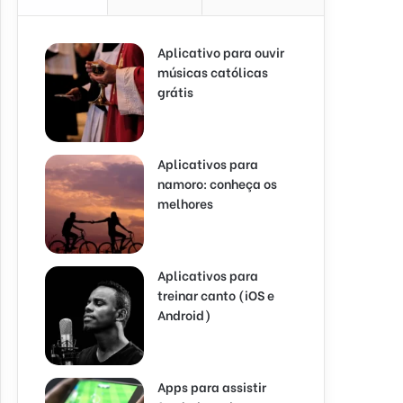
Aplicativo para ouvir
músicas católicas
grátis
Aplicativos para
namoro: conheça os
melhores
Aplicativos para
treinar canto (iOS e
Android)
Apps para assistir