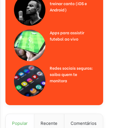
treinar canto (iOS e
Android)
Apps para assistir
futebol ao vivo
Redes sociais seguras:
saiba quem te
monitora
Popular
Recente
Comentários