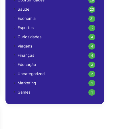
Oportunidades
29
Saúde
23
Economia
21
Esportes
12
Curiosidades
4
Viagens
4
Finanças
4
Educação
3
Uncategorized
2
Marketing
1
Games
1