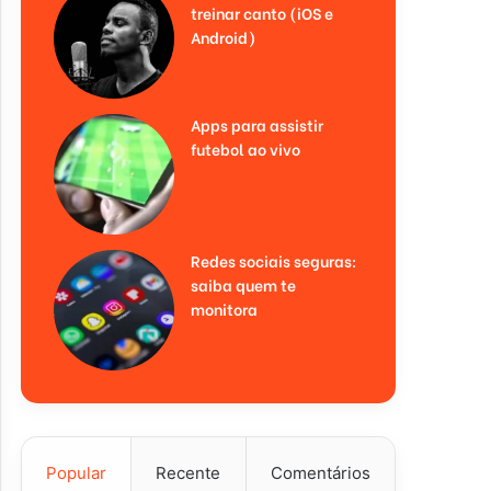
treinar canto (iOS e
Android)
Apps para assistir
futebol ao vivo
Redes sociais seguras:
saiba quem te
monitora
Popular
Recente
Comentários