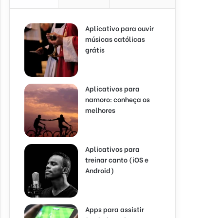
Aplicativo para ouvir
músicas católicas
grátis
Aplicativos para
namoro: conheça os
melhores
Aplicativos para
treinar canto (iOS e
Android)
Apps para assistir