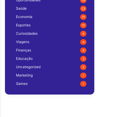
Oportunidades
29
Saúde
23
Economia
21
Esportes
12
Curiosidades
4
Viagens
4
Finanças
4
Educação
3
Uncategorized
2
Marketing
1
Games
1