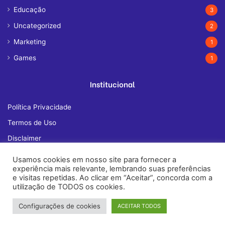
Educação
3
Uncategorized
2
Marketing
1
Games
1
Institucional
Política Privacidade
Termos de Uso
Disclaimer
Quem Somos
Usamos cookies em nosso site para fornecer a
experiência mais relevante, lembrando suas preferências
Fale Conosco
e visitas repetidas. Ao clicar em “Aceitar”, concorda com a
utilização de TODOS os cookies.
Configurações de cookies
ACEITAR TODOS
© Copyright 2026, All Rights Reserved |
janelatech.com