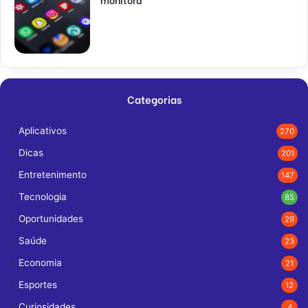
Categorias
Aplicativos
270
Dicas
201
Entretenimento
147
Tecnologia
85
Oportunidades
29
Saúde
23
Economia
21
Esportes
12
Curiosidades
4