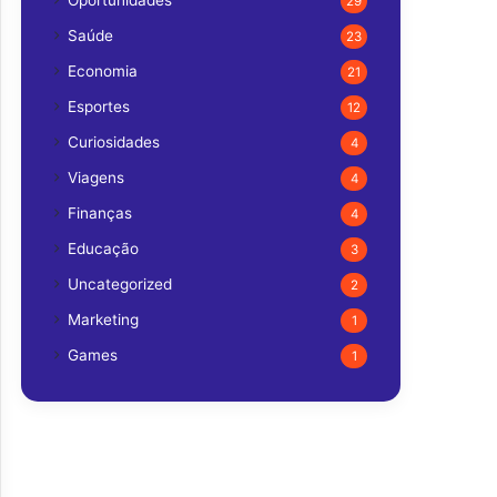
Oportunidades
29
Saúde
23
Economia
21
Esportes
12
Curiosidades
4
Viagens
4
Finanças
4
Educação
3
Uncategorized
2
Marketing
1
Games
1