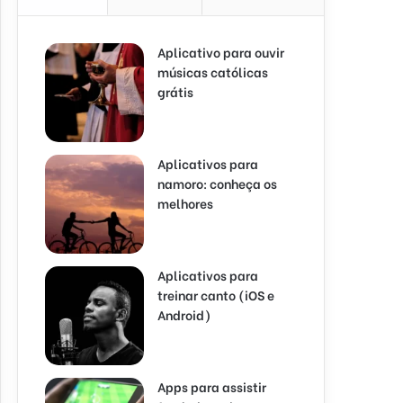
Aplicativo para ouvir
músicas católicas
grátis
Aplicativos para
namoro: conheça os
melhores
Aplicativos para
treinar canto (iOS e
Android)
Apps para assistir