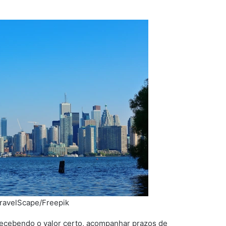
TravelScape/Freepik
á recebendo o valor certo, acompanhar prazos de