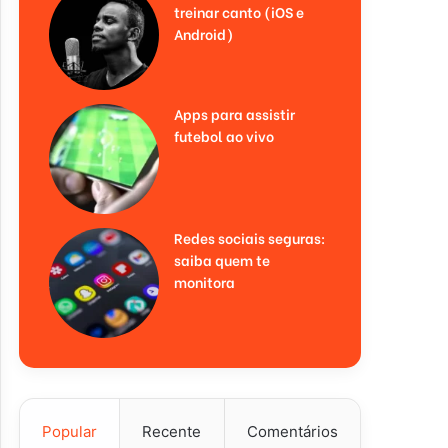
treinar canto (iOS e
Android)
Apps para assistir
futebol ao vivo
Redes sociais seguras:
saiba quem te
monitora
Popular
Recente
Comentários