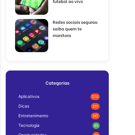
futebol ao vivo
Redes sociais seguras:
saiba quem te
monitora
Categorias
Aplicativos
270
Dicas
201
Entretenimento
147
Tecnologia
85