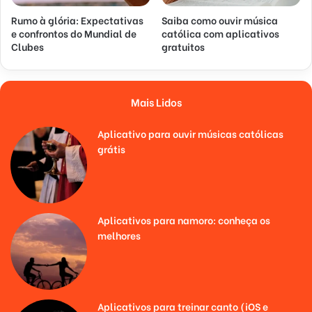
Rumo à glória: Expectativas
Saiba como ouvir música
e confrontos do Mundial de
católica com aplicativos
Clubes
gratuitos
Mais Lidos
Aplicativo para ouvir músicas católicas
grátis
Aplicativos para namoro: conheça os
melhores
Aplicativos para treinar canto (iOS e