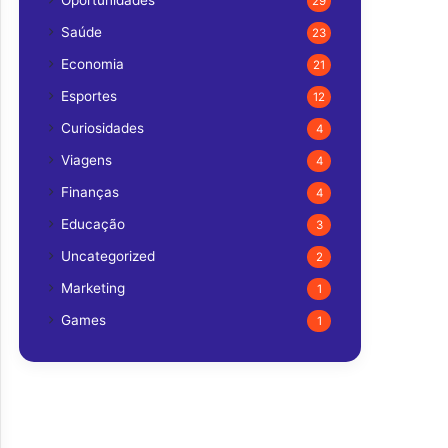
Oportunidades
29
Saúde
23
Economia
21
Esportes
12
Curiosidades
4
Viagens
4
Finanças
4
Educação
3
Uncategorized
2
Marketing
1
Games
1