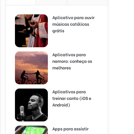
Aplicativo para ouvir
músicas católicas
grátis
Aplicativos para
namoro: conheça os
melhores
Aplicativos para
treinar canto (iOS e
Android)
Apps para assistir