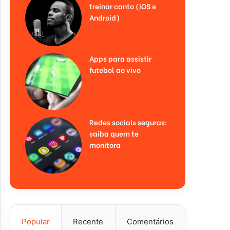
treinar canto (iOS e
Android)
Apps para assistir
futebol ao vivo
Redes sociais seguras:
saiba quem te
monitora
Popular
Recente
Comentários