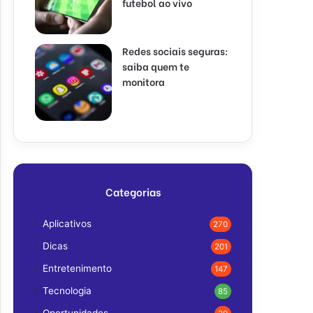
futebol ao vivo
Redes sociais seguras:
saiba quem te
monitora
Categorias
Aplicativos
270
Dicas
201
Entretenimento
147
Tecnologia
85