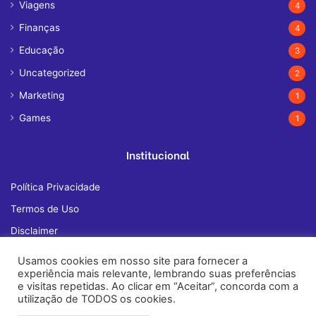
Viagens
4
Finanças
4
Educação
3
Uncategorized
2
Marketing
1
Games
1
Institucional
Política Privacidade
Termos de Uso
Disclaimer
Quem Somos
Usamos cookies em nosso site para fornecer a
experiência mais relevante, lembrando suas preferências
Fale Conosco
e visitas repetidas. Ao clicar em “Aceitar”, concorda com a
utilização de TODOS os cookies.