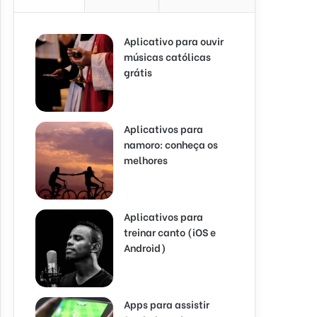
Aplicativo para ouvir
músicas católicas
grátis
Aplicativos para
namoro: conheça os
melhores
Aplicativos para
treinar canto (iOS e
Android)
Apps para assistir