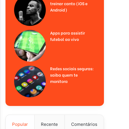
treinar canto (iOS e
Android)
Apps para assistir
futebol ao vivo
Redes sociais seguras:
saiba quem te
monitora
Popular
Recente
Comentários