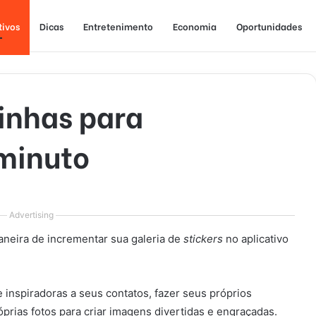
tivos
Dicas
Entretenimento
Economia
Oportunidades
inhas para
minuto
Advertising
neira de incrementar sua galeria de
stickers
no aplicativo
 inspiradoras a seus contatos, fazer seus próprios
óprias fotos para criar imagens divertidas e engraçadas.