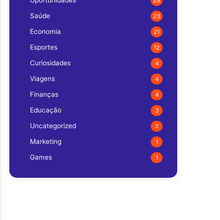
Oportunidades
29
Saúde
23
Economia
21
Esportes
12
Curiosidades
4
Viagens
4
Finanças
4
Educação
3
Uncategorized
2
Marketing
1
Games
1