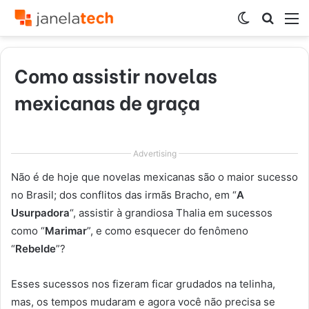
Switch
Procur
M
skin
por
Como assistir novelas
mexicanas de graça
Advertising
Não é de hoje que novelas mexicanas são o maior sucesso
no Brasil; dos conflitos das irmãs Bracho, em “
A
Usurpadora
“, assistir à grandiosa Thalia em sucessos
como “
Marimar
”, e como esquecer do fenômeno
“
Rebelde
”?
Esses sucessos nos fizeram ficar grudados na telinha,
mas, os tempos mudaram e agora você não precisa se