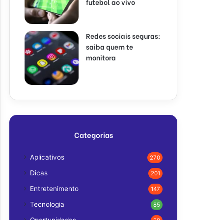
futebol ao vivo
Redes sociais seguras:
saiba quem te
monitora
Categorias
Aplicativos
270
Dicas
201
Entretenimento
147
Tecnologia
85