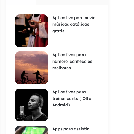
Aplicativo para ouvir
músicas católicas
grátis
Aplicativos para
namoro: conheça os
melhores
Aplicativos para
treinar canto (iOS e
Android)
Apps para assistir