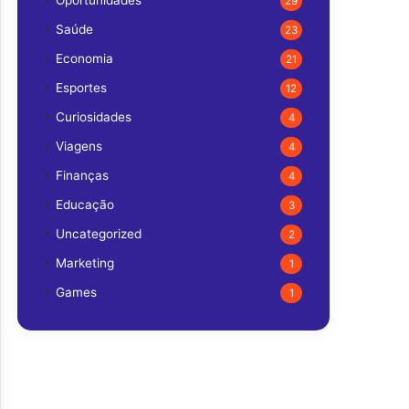
Oportunidades
29
Saúde
23
Economia
21
Esportes
12
Curiosidades
4
Viagens
4
Finanças
4
Educação
3
Uncategorized
2
Marketing
1
Games
1