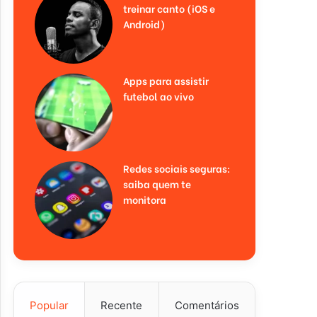
treinar canto (iOS e
Android)
Apps para assistir
futebol ao vivo
Redes sociais seguras:
saiba quem te
monitora
Popular
Recente
Comentários